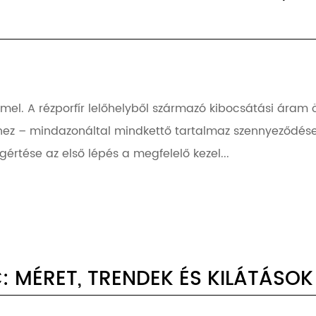
mel. A rézporfír lelőhelyből származó kibocsátási áram 
z – mindazonáltal mindkettő tartalmaz szennyeződéseke
értése az első lépés a megfelelő kezel...
AC: MÉRET, TRENDEK ÉS KILÁTÁSO