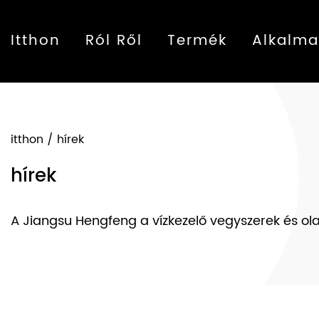
Itthon
Ról Ről
Termék
Alkalma
itthon
/
hírek
hírek
A Jiangsu Hengfeng a vízkezelő vegyszerek és olaj