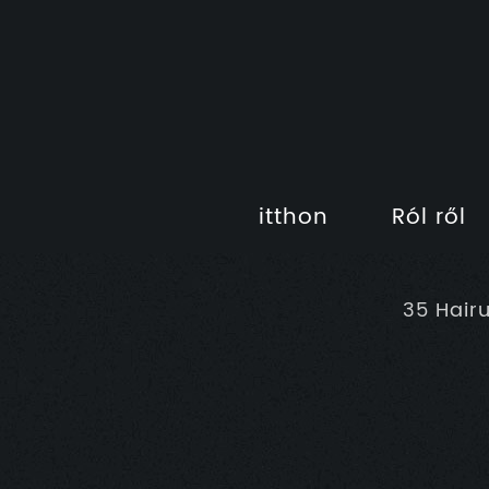
itthon
Ról ről
35 Hair