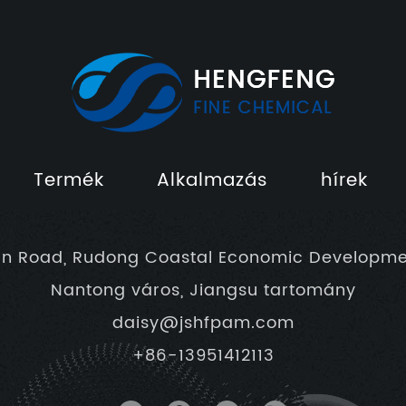
Termék
Alkalmazás
hírek
un Road, Rudong Coastal Economic Developme
Nantong város, Jiangsu tartomány
daisy@jshfpam.com
+86-13951412113