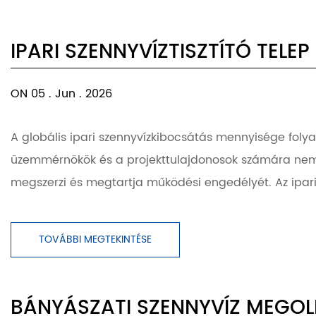
IPARI SZENNYVÍZTISZTÍTÓ TELEP
ON 05 . Jun . 2026
A globális ipari szennyvízkibocsátás mennyisége foly
üzemmérnökök és a projekttulajdonosok számára nem kö
megszerzi és megtartja működési engedélyét. Az ipari s
TOVÁBBI MEGTEKINTÉSE
BÁNYÁSZATI SZENNYVÍZ MEGOLD