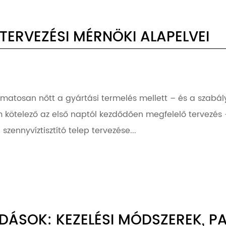
 TERVEZÉSI MÉRNÖKI ALAPELVEI
amatosan nőtt a gyártási termelés mellett – és a szab
telező az első naptól kezdődően megfelelő tervezés – e
zennyvíztisztító telep tervezése...
ÁSOK: KEZELÉSI MÓDSZEREK, PA