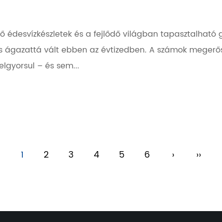
 édesvízkészletek és a fejlődő világban tapasztalható gyár
s ágazattá vált ebben az évtizedben. A számok megerősít
elgyorsul – és sem...
1
2
3
4
5
6
›
››