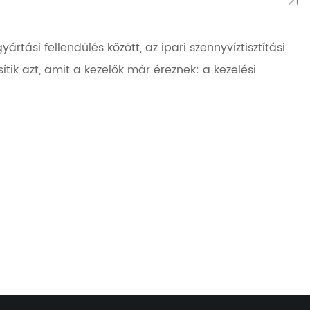
tási fellendülés között, az ipari szennyvíztisztítási
ik azt, amit a kezelők már éreznek: a kezelési