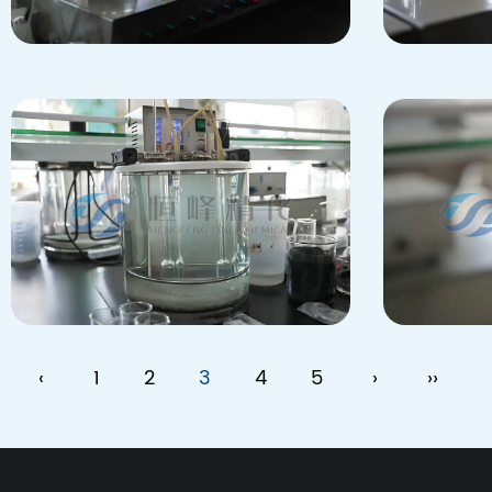
‹
1
2
3
4
5
›
››