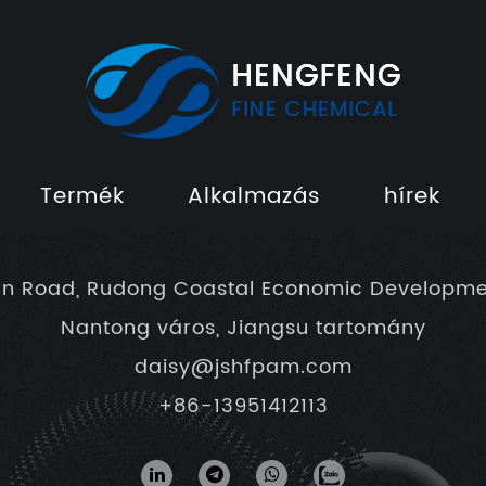
Termék
Alkalmazás
hírek
un Road, Rudong Coastal Economic Developme
Nantong város, Jiangsu tartomány
daisy@jshfpam.com
+86-13951412113