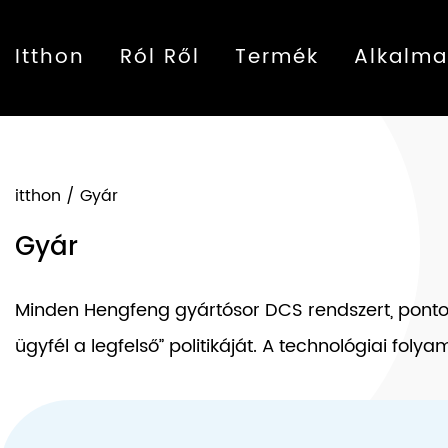
Itthon
Ról Ről
Termék
Alkalma
itthon
/
Gyár
Gyár
Minden Hengfeng gyártósor DCS rendszert, pontos
ügyfél a legfelső” politikáját. A technológiai fo