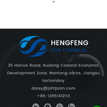
››
35 Hairun Road, Rudong Coastal Economic
Development Zone, Nantong város, Jiangsu
tartomány
daisy@jshfpam.com
+86-13951412113