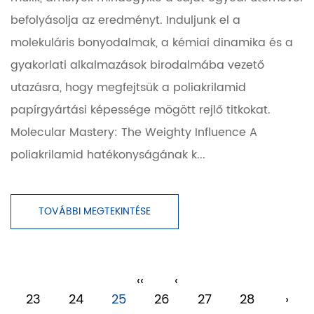
befolyásolja az eredményt. Induljunk el a
molekuláris bonyodalmak, a kémiai dinamika és a
gyakorlati alkalmazások birodalmába vezető
utazásra, hogy megfejtsük a poliakrilamid
papírgyártási képessége mögött rejlő titkokat.
Molecular Mastery: The Weighty Influence A
poliakrilamid hatékonyságának k...
TOVÁBBI MEGTEKINTÉSE
‹‹
‹
23
24
25
26
27
28
›