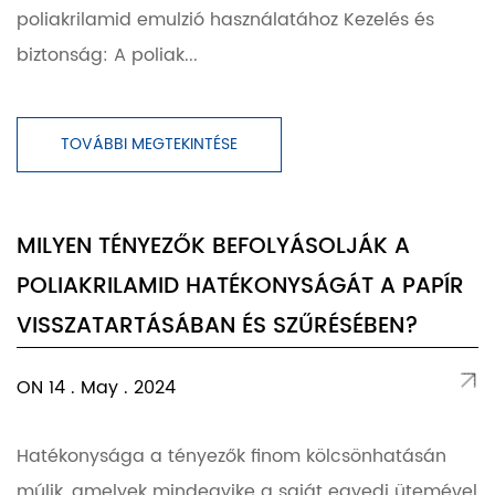
poliakrilamid emulzió használatához Kezelés és
biztonság: A poliak...
TOVÁBBI MEGTEKINTÉSE
MILYEN TÉNYEZŐK BEFOLYÁSOLJÁK A
POLIAKRILAMID HATÉKONYSÁGÁT A PAPÍR
VISSZATARTÁSÁBAN ÉS SZŰRÉSÉBEN?
ON 14 . May . 2024
Hatékonysága a tényezők finom kölcsönhatásán
múlik, amelyek mindegyike a saját egyedi ütemével