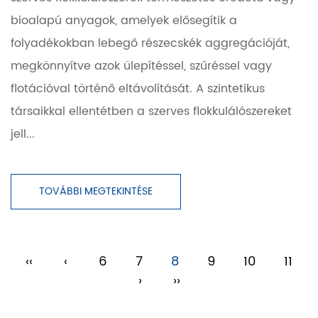
bioalapú anyagok, amelyek elősegítik a
folyadékokban lebegő részecskék aggregációját,
megkönnyítve azok ülepítéssel, szűréssel vagy
flotációval történő eltávolítását. A szintetikus
társaikkal ellentétben a szerves flokkulálószereket
jell...
TOVÁBBI MEGTEKINTÉSE
‹‹
‹
6
7
8
9
10
11
›
››