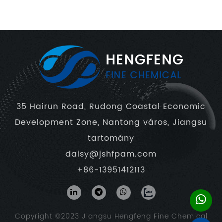
35 Hairun Road, Rudong Coastal Economic
Development Zone, Nantong város, Jiangsu
tartomány
daisy@jshfpam.com
+86-13951412113
Copyright ©2023
Jiangsu Hengfeng Fine Chemical