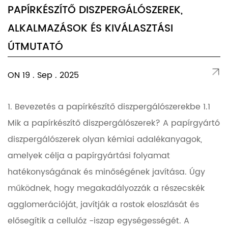
PAPÍRKÉSZÍTŐ DISZPERGÁLÓSZEREK,
ALKALMAZÁSOK ÉS KIVÁLASZTÁSI
ÚTMUTATÓ
ON 19 . Sep . 2025
1. Bevezetés a papírkészítő diszpergálószerekbe 1.1
Mik a papírkészítő diszpergálószerek? A papírgyártó
diszpergálószerek olyan kémiai adalékanyagok,
amelyek célja a papírgyártási folyamat
hatékonyságának és minőségének javítása. Úgy
működnek, hogy megakadályozzák a részecskék
agglomerációját, javítják a rostok eloszlását és
elősegítik a cellulóz -iszap egységességét. A