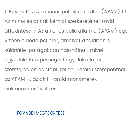
1. Bevezetés az anionos poliakrilamidba (APAM) 1.1
Az APAM és annak kémiai szerkezetének rövid
áttekintése ▷ Az anionos poliakrilamid (APAM) egy
vízben oldódó polimer, amelyet általában a
különféle iparágakban használnak, mivel
egyedülálló képessége, hogy flokkuláljon,
szétszóródjon és stabilizáljon. Kémiai szempontból
az APAM -t az akril -amid monomerek
polimerizálásával kész...
TOVÁBBI MEGTEKINTÉSE