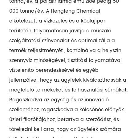
tonna/év, a poliakrilamid emulzióé pedig 50
000 tonna/év. A Hengfeng Chemical
elkötelezett a vízkezelés és a kőolajipar
területén, folyamatosan javítja a műszaki
szolgáltatási színvonalat és optimalizálja a
termék teljesítményét , kombinálva a helyszíni
szennyvíz minőségével, tisztítási folyamatával,
víztelenítő berendezésével és egyéb
jellemzőivel, hogy az ügyfelek kiválaszthassák a
megfelelő termékeket és felhasználási sémákat.
Ragaszkodva az egység és az innováció
szelleméhez, ragaszkodva a kölcsönös előnyök
üzleti filozófiájához, betartva a szerződést, és
törekedni kell arra, hogy az ügyfelek számára