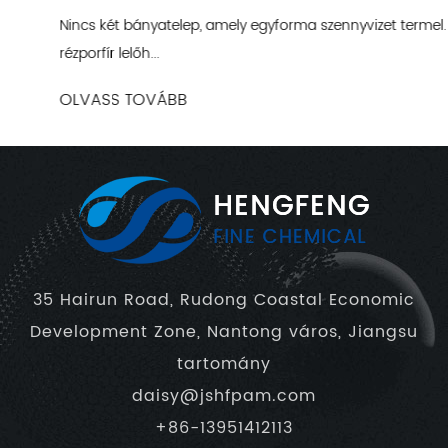
Nincs két bányatelep, amely egyforma szennyvizet termel. A
rézporfír lelőh...
OLVASS TOVÁBB
35 Hairun Road, Rudong Coastal Economic
Development Zone, Nantong város, Jiangsu
tartomány
daisy@jshfpam.com
+86-13951412113