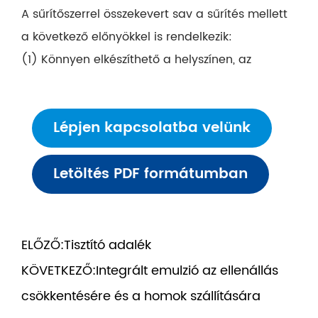
A sűrítőszerrel összekevert sav a sűrítés mellett
a következő előnyökkel is rendelkezik:
(1) Könnyen elkészíthető a helyszínen, az
alacsony aggodalmaknak jó sűrítő hatása van;
(2) Sótolerancia és hőállóság. A termék
Lépjen kapcsolatba velünk
kationos polimer, amely megakadályozhatja az
agyag duzzadását és a részecskék migrációját;
Letöltés PDF formátumban
(3) Jó vízelvezetési teljesítmény;
(4) Jó kompatibilitás más adalékokkal, például
gátlóval, Fe stabilizátorral, tisztító
adalékanyaggal stb. a savasító folyadékban;
ELŐZŐ:
Tisztító adalék
(5) Csökkentse a savas kőzet
KÖVETKEZŐ:
Integrált emulzió az ellenállás
reakciósebességét és a savveszteség
csökkentésére és a homok szállítására
sebességét, növelje a savas folyadék reakciós