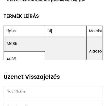
TERMÉK LEÍRÁS
típus
Díj
Molekulá
A1085
Alacson
A1185
Alacsony
A1225
Üzenet Visszajelzés
A1335
Középső
A1445