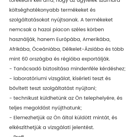
törekedni kell arra, hogy az ügyfelek számára
költséghatékonyabb termékeket és
szolgáltatásokat nyújtsanak. A termékeket
nemcsak a hazai piacon széles körben
használják, hanem Európába, Amerikába,
Afrikába, Óceániába, Délkelet-Ázsiába és több
mint 60 országba és régióba exportálják.
- Tanácsadó biztosítása mindenféle kérdéshez;
- laboratóriumi vizsgálat, kísérleti teszt és
bővített teszt szolgáltatást nyújtani;
- technikust küldhetünk az Ön telephelyére, és
teljes megoldást nyújthatunk;
- Elemezhetjük az Ön által küldött mintát, és
elkészíthetjük a vizsgálati jelentést.