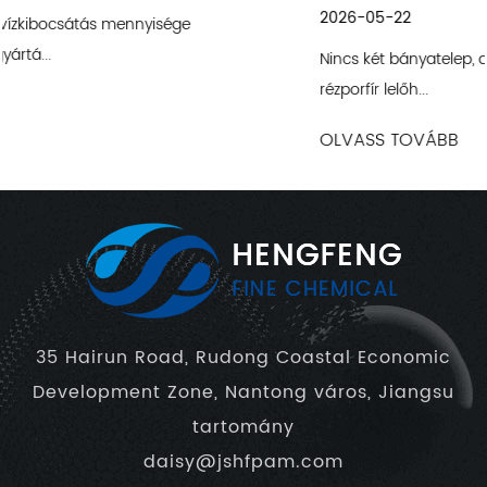
2026-05-22
Nincs két bányatelep, amely egyforma szennyvizet termel.
rézporfír lelőh...
OLVASS TOVÁBB
35 Hairun Road, Rudong Coastal Economic
Development Zone, Nantong város, Jiangsu
tartomány
daisy@jshfpam.com