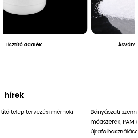
Ásványi feldolgozó flokkuláló
hírek
i
Bányászati szennyvíz megoldások: kezelési
módszerek, PAM kiválasztása és víz
újrafelhasználása