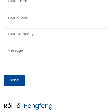
A1545
Magas
A1655
Középső
B056
Középső
A1675
Ról ről
Hengfeng