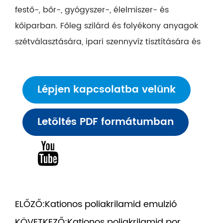
festő-, bőr-, gyógyszer-, élelmiszer- és
kőiparban. Főleg szilárd és folyékony anyagok
szétválasztására, ipari szennyvíz tisztítására és
elhasznált víz újrahasznosítására.
Lépjen kapcsolatba velünk
Letöltés PDF formátumban
ELŐZŐ:
Kationos poliakrilamid emulzió
KÖVETKEZŐ:
Kationos poliakrilamid por