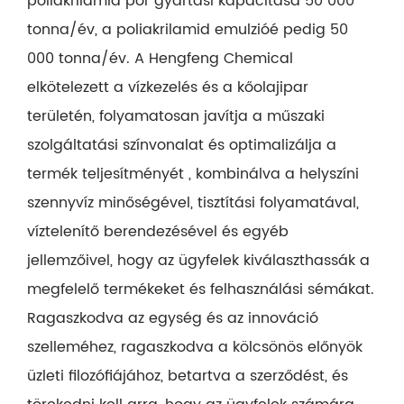
poliakrilamid por gyártási kapacitása 50 000
tonna/év, a poliakrilamid emulzióé pedig 50
000 tonna/év. A Hengfeng Chemical
elkötelezett a vízkezelés és a kőolajipar
területén, folyamatosan javítja a műszaki
szolgáltatási színvonalat és optimalizálja a
termék teljesítményét , kombinálva a helyszíni
szennyvíz minőségével, tisztítási folyamatával,
víztelenítő berendezésével és egyéb
jellemzőivel, hogy az ügyfelek kiválaszthassák a
megfelelő termékeket és felhasználási sémákat.
Ragaszkodva az egység és az innováció
szelleméhez, ragaszkodva a kölcsönös előnyök
üzleti filozófiájához, betartva a szerződést, és