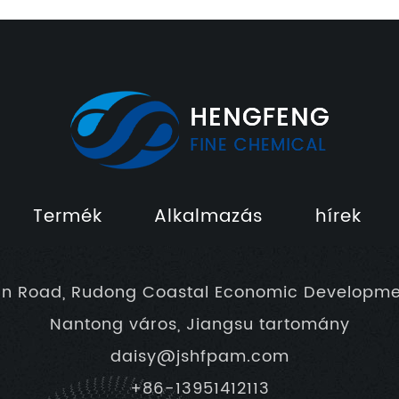
Termék
Alkalmazás
hírek
un Road, Rudong Coastal Economic Developme
Nantong város, Jiangsu tartomány
daisy@jshfpam.com
+86-13951412113