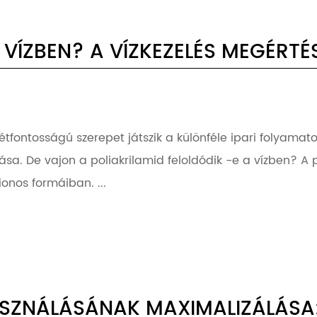
 VÍZBEN? A VÍZKEZELÉS MEGÉRTÉ
étfontosságú szerepet játszik a különféle ipari folyamat
tása. De vajon a poliakrilamid feloldódik -e a vízben? A
onos formáiban. ...
ASZNÁLÁSÁNAK MAXIMALIZÁLÁS