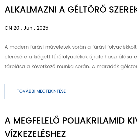
ALKALMAZNI A GÉLTÖRŐ SZERE
ON 20 . Jun . 2025
A modern fúrási műveletek során a fúrási folyadékkölt
elérésére a kiégett fúrófolyadékok újrafelhasználása 
tárolása a következő munka során. A maradék gélszerk
TOVÁBBI MEGTEKINTÉSE
A MEGFELELŐ POLIAKRILAMID K
VÍZKEZELÉSHEZ