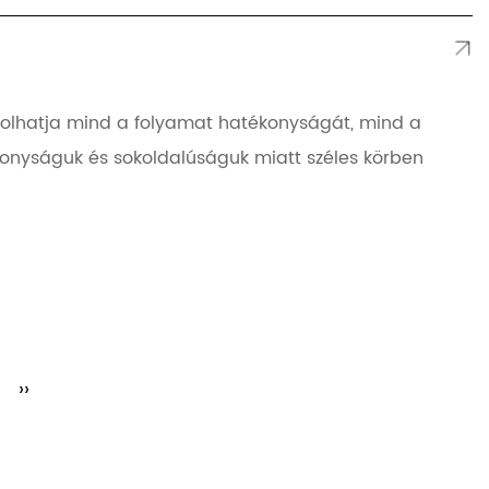
yásolhatja mind a folyamat hatékonyságát, mind a
konyságuk és sokoldalúságuk miatt széles körben
››