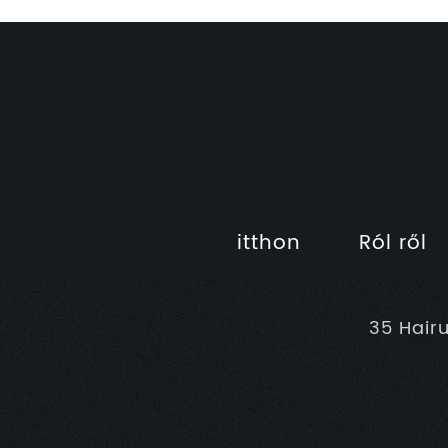
itthon
Ról ről
35 Hair