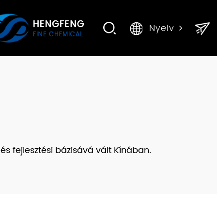
Nyelv
s fejlesztési bázisává vált Kínában.