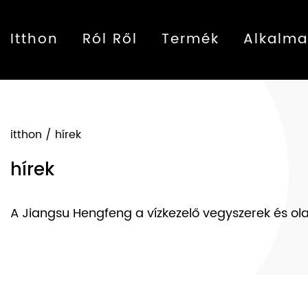
Itthon
Ról Ről
Termék
Alkalma
itthon
/
hírek
hírek
A Jiangsu Hengfeng a vízkezelő vegyszerek és olaj