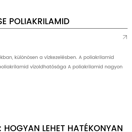
SE POLIAKRILAMID
okban, különösen a vízkezelésben. A poliakrilamid
 poliakrilamid vízoldhatósága A poliakrilamid nagyon
A: HOGYAN LEHET HATÉKONYAN