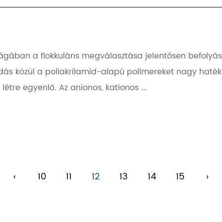
s világában a flokkuláns megválasztása jelentősen befol
ldás közül a poliakrilamid-alapú polimereket nagy haté
étre egyenlő. Az anionos, kationos ...
‹
10
11
12
13
14
15
›