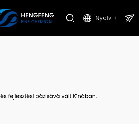
Nyelv
s fejlesztési bázisává vált Kínában.