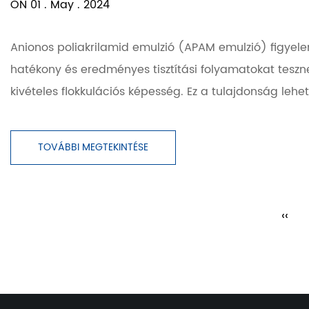
ON 01 . May . 2024
Anionos poliakrilamid emulzió (APAM emulzió) figyele
hatékony és eredményes tisztítási folyamatokat tesz
kivételes flokkulációs képesség. Ez a tulajdonság lehe
TOVÁBBI MEGTEKINTÉSE
‹‹