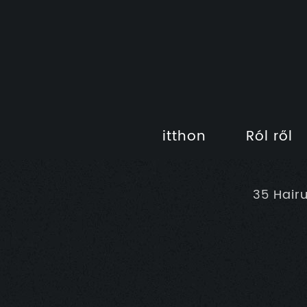
itthon
Ról ről
35 Hair