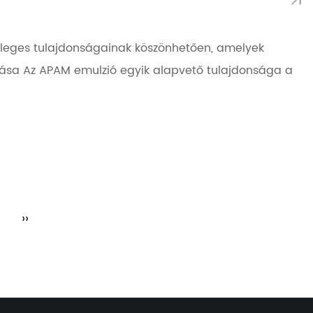
önleges tulajdonságainak köszönhetően, amelyek
ozása Az APAM emulzió egyik alapvető tulajdonsága a
››