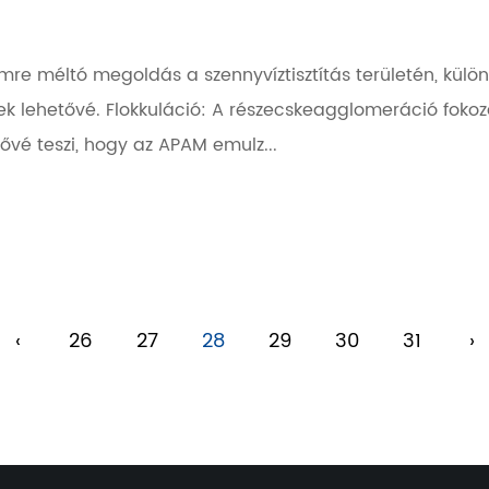
mre méltó megoldás a szennyvíztisztítás területén, kül
nek lehetővé. Flokkuláció: A részecskeagglomeráció fok
tővé teszi, hogy az APAM emulz...
‹
26
27
28
29
30
31
›