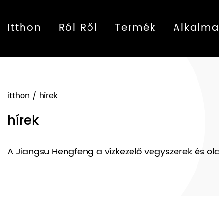
Itthon
Ról Ről
Termék
Alkalma
itthon
/
hírek
hírek
A Jiangsu Hengfeng a vízkezelő vegyszerek és olaj