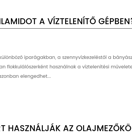
LAMIDOT A VÍZTELENÍTŐ GÉPBEN
 különböző iparágakban, a szennyvízkezeléstől a bányász
n flokkulálószerként használnak a víztelenítési művelete
azonban elengedhet...
IÉRT HASZNÁLJÁK AZ OLAJMEZŐK