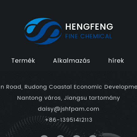
Termék
Alkalmazás
hírek
un Road, Rudong Coastal Economic Developme
Nantong város, Jiangsu tartomány
daisy@jshfpam.com
+86-13951412113